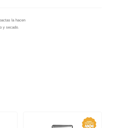
pactas la hacen
do y secado.