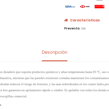
Características
Preventa
no
Descripción
no duradero que soporta productos químicos y altas temperaturas hasta 93 °C, sus 
austiva, mientras que las paredes exteriores cerradas mantienen los contaminantes 
ndeadas reducen el riesgo de lesiones, y las asas redondeadas en los cuatro lados p
r liso garantiza un apilamiento rápido y estable. Es apilable con todos los demás e
avavajillas comercial.
s