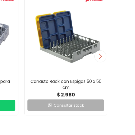
 para
Canasto Rack con Espigas 50 x 50
Canast
cm
2.980
$
Consultar stock