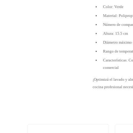
Color: Verde
Material: Poliprop
Número de compar
Altura: 15.5 cm
Diámetro máximo d
Rango de temperat
Características: Co
comercial
¡Optimizá el lavado y al
cocina profesional necesi