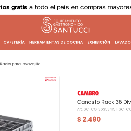
CAFETERÍA
HERRAMIENTAS DE COCINA
EXHIBICIÓN
LAVADO
Racks para lavavajilla
Canasto Rack 36 Divi
SC-CO-36S534151-SC-CO
2.480
$