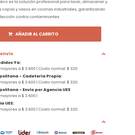
ro es la solución profesional para lavar, almacenar y
 copas y vasos en cocinas industriales, garantizando
otección contra contaminantes.
AÑADIR AL CARRITO
 envío
edidos Ya
:
mayores a $ 3.600 |
Costo normal: $ 320.
politana - Cadetería Propia
:
mayores a $ 3.600 |
Costo normal: $ 320.
olitana - Envío por Agencia UES
mayores a $ 3.600 |
cia UES
:
mayores a $ 3.600 |
Costo normal: $ 320.