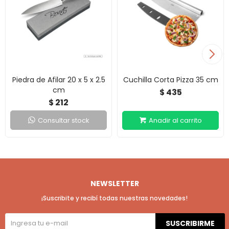
Piedra de Afilar 20 x 5 x 2.5
Cuchilla Corta Pizza 35 cm
cm
435
$
212
$
Consultar stock
NEWSLETTER
¡Suscribite y recibí todas nuestras novedades!
SUSCRIBIRME