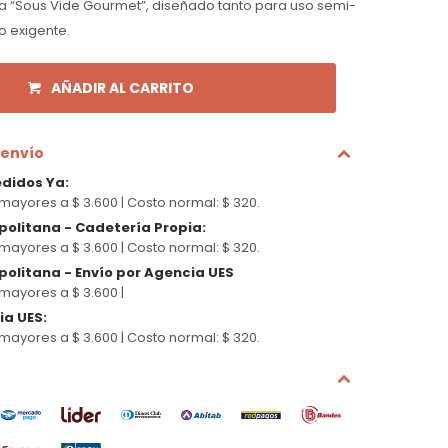
 “Sous Vide Gourmet”, diseñado tanto para uso semi-
 exigente.
AÑADIR AL CARRITO
 envío
edidos Ya
:
mayores a $ 3.600 |
Costo normal: $ 320.
politana - Cadetería Propia
:
mayores a $ 3.600 |
Costo normal: $ 320.
olitana - Envío por Agencia UES
mayores a $ 3.600 |
cia UES
:
mayores a $ 3.600 |
Costo normal: $ 320.