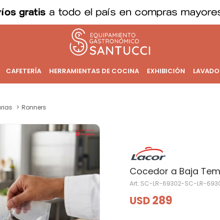
CAFETERÍA
HERRAMIENTAS DE COCINA
EXHIBICIÓN
LAVADO
rias
Ronners
Cocedor a Baja Temp
SC-LR-69302-SC-LR-693
289
USD