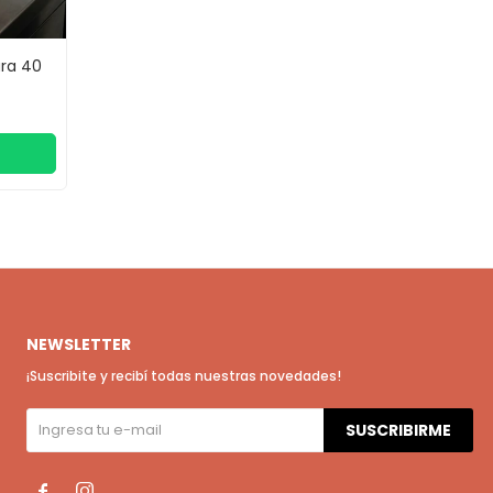
ra 40
NEWSLETTER
¡Suscribite y recibí todas nuestras novedades!
SUSCRIBIRME

