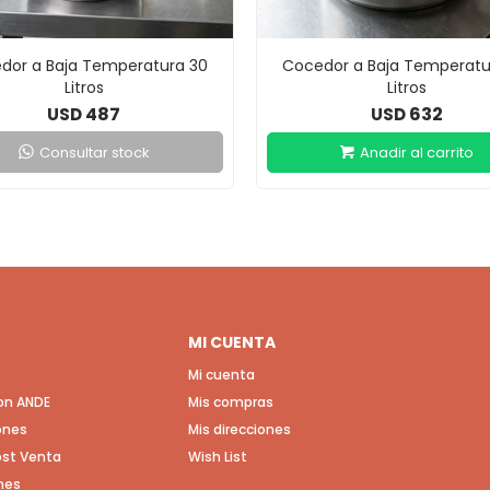
dor a Baja Temperatura 30
Cocedor a Baja Temperatu
Litros
Litros
487
632
USD
USD
Consultar stock
MI CUENTA
Mi cuenta
con ANDE
Mis compras
ones
Mis direcciones
Post Venta
Wish List
nes