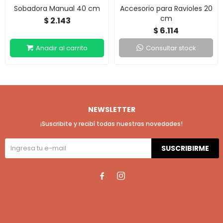
Sobadora Manual 40 cm
Accesorio para Ravioles 20
cm
2.143
$
6.114
$
Consultar stock
NEWSLETTER
¡Suscribite y recibí todas nuestras novedades!
SUSCRIBIRME

