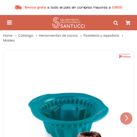

Home
Catálogo
Herramientas de cocina
Pastelería y repostería
Moldes