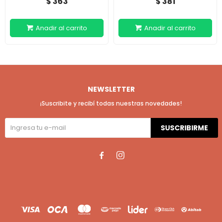
363
381
$
$
NEWSLETTER
¡Suscribite y recibí todas nuestras novedades!
SUSCRIBIRME

