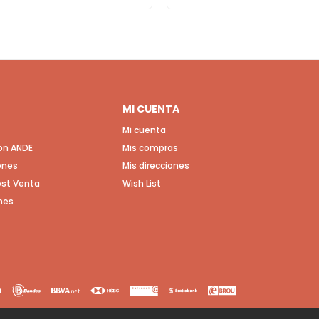
MI CUENTA
Mi cuenta
con ANDE
Mis compras
ones
Mis direcciones
Post Venta
Wish List
nes