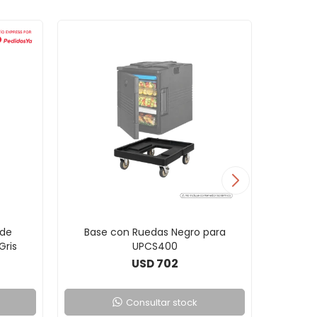
 de
Base con Ruedas Negro para
Isot
Gris
UPCS400
702
USD
Consultar stock