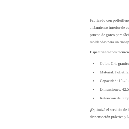
Fabricado con polietileno
aislamiento interior de 
prueba de goteo para fáci
moldeadas para un transpo
Especificaciones técnica
Color: Gris granit
Material: Polietil
Capacidad: 10,4 li
Dimensiones: 42,5
Retención de tempe
¡Optimizá el servicio de
dispensación práctica y l