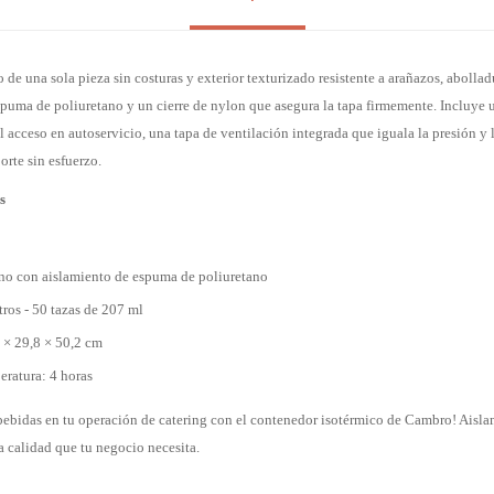
 de una sola pieza sin costuras y exterior texturizado resistente a arañazos, abolla
espuma de poliuretano y un cierre de nylon que asegura la tapa firmemente. Incluye 
l acceso en autoservicio, una tapa de ventilación integrada que iguala la presión y l
rte sin esfuerzo.
s
o
eno con aislamiento de espuma de poliuretano
tros - 50 tazas de 207 ml
 × 29,8 × 50,2 cm
ratura: 4 horas
 bebidas en tu operación de catering con el contenedor isotérmico de Cambro! Aisla
a calidad que tu negocio necesita.