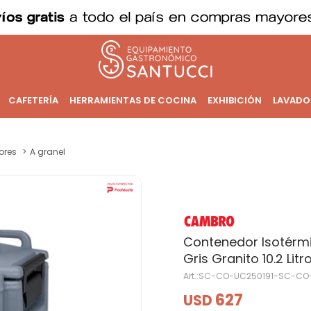
CAFETERÍA
HERRAMIENTAS DE COCINA
EXHIBICIÓN
LAVADO
ores
A granel
Contenedor Isotérmi
Gris Granito 10.2 Litr
SC-CO-UC250191-SC-CO-
627
USD