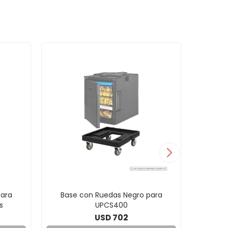
para
Base con Ruedas Negro para
Cont
s
UPCS400
Líquid
702
USD