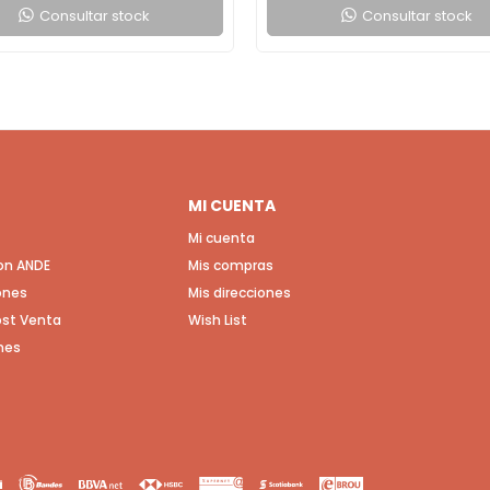
Consultar stock
Consultar stock
MI CUENTA
Mi cuenta
con ANDE
Mis compras
ones
Mis direcciones
Post Venta
Wish List
nes