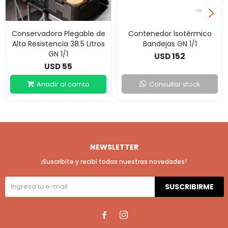
Conservadora Plegable de
Contenedor Isotérmico
Alta Resistencia 38.5 Litros
Bandejas GN 1/1
GN 1/1
152
USD
55
USD
Consultar stock
NEWSLETTER
¡Suscribite y recibí todas nuestras novedades!
SUSCRIBIRME

