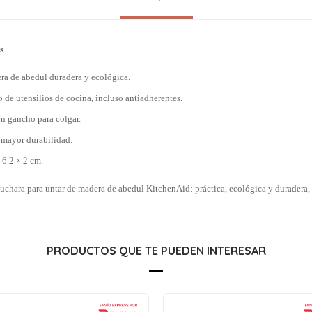
s
ra de abedul duradera y ecológica.
o de utensilios de cocina, incluso antiadherentes.
 gancho para colgar.
 mayor durabilidad.
 6.2 × 2 cm.
cuchara para untar de madera de abedul KitchenAid: práctica, ecológica y duradera, p
PRODUCTOS QUE TE PUEDEN INTERESAR