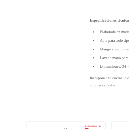
Especificaciones técnica
Elaborada en made
Apta para todo tip
Mango cómodo con
Lavar a mano para
Dimensiones: 34 ×
Incorporá a tu cocina la 
cocinar cada día.