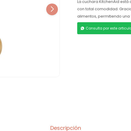
La cuchara KitchenAid está 
con total comodidad. Gracia
alimentos, permitiendo una l
Consulta por este articu
Descripción