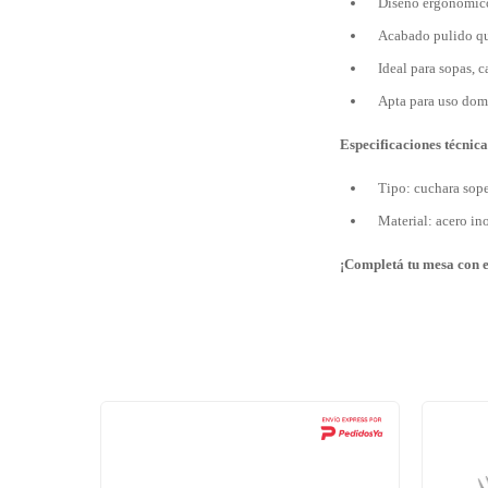
Diseño ergonómico
Acabado pulido que
Ideal para sopas, c
Apta para uso domé
Especificaciones técnica
Tipo: cuchara sop
Material: acero in
¡Completá tu mesa con es