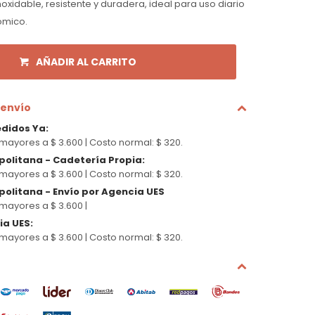
xidable, resistente y duradera, ideal para uso diario
ómico.
AÑADIR AL CARRITO
 envío
edidos Ya
:
mayores a $ 3.600 |
Costo normal: $ 320.
politana - Cadetería Propia
:
mayores a $ 3.600 |
Costo normal: $ 320.
olitana - Envío por Agencia UES
mayores a $ 3.600 |
cia UES
:
mayores a $ 3.600 |
Costo normal: $ 320.