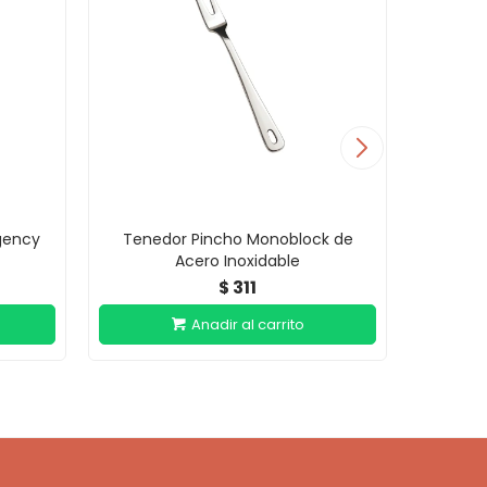
gency
Tenedor Pincho Monoblock de
Cuchara
Acero Inoxidable
311
$