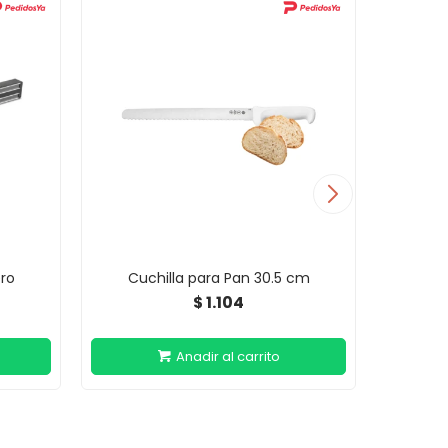
ro
Cuchilla para Pan 30.5 cm
Cu
1.104
$