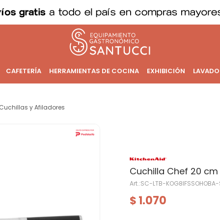
CAFETERÍA
HERRAMIENTAS DE COCINA
EXHIBICIÓN
LAVADO
Cuchillas y Afiladores
Cuchilla Chef 20 c
SC-LTB-KOG8IFSSOHOBA-
1.070
$