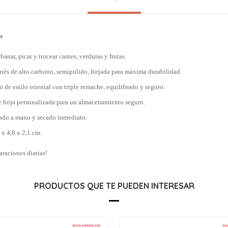
s
ebanar, picar y trocear carnes, verduras y frutas.
nés de alto carbono, semipulido, forjada para máxima durabilidad.
e estilo oriental con triple remache, equilibrado y seguro.
e hoja personalizada para un almacenamiento seguro.
ado a mano y secado inmediato.
x 4,8 x 2,1 cm.
araciones diarias!
PRODUCTOS QUE TE PUEDEN INTERESAR