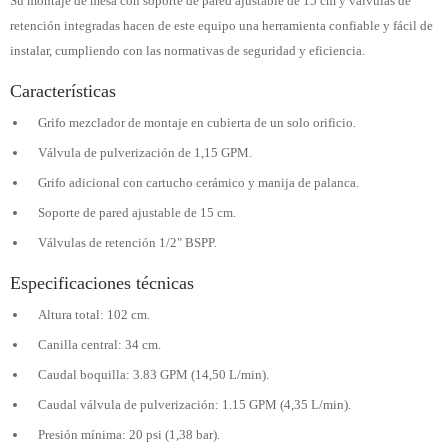
Su montaje de mesa con soporte de pared ajustable de 15 cm y válvulas de
retención integradas hacen de este equipo una herramienta confiable y fácil de
instalar, cumpliendo con las normativas de seguridad y eficiencia.
Características
Grifo mezclador de montaje en cubierta de un solo orificio.
Válvula de pulverización de 1,15 GPM.
Grifo adicional con cartucho cerámico y manija de palanca.
Soporte de pared ajustable de 15 cm.
Válvulas de retención 1/2" BSPP.
Especificaciones técnicas
Altura total: 102 cm.
Canilla central: 34 cm.
Caudal boquilla: 3.83 GPM (14,50 L/min).
Caudal válvula de pulverización: 1.15 GPM (4,35 L/min).
Presión mínima: 20 psi (1,38 bar).