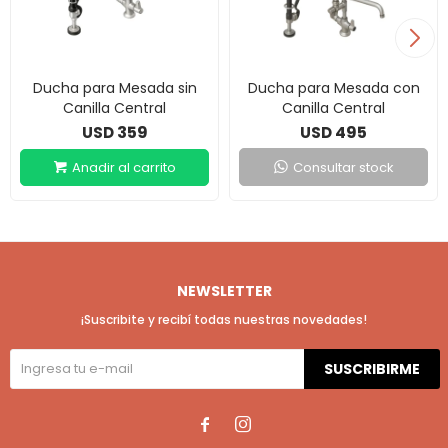
Ducha para Mesada sin
Ducha para Mesada con
Canilla Central
Canilla Central
359
495
USD
USD
Consultar stock
NEWSLETTER
¡Suscribite y recibí todas nuestras novedades!
SUSCRIBIRME

