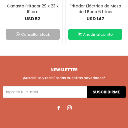
Canasto Fritador 29 x 23 x
Fritador Eléctrico de Mesa
10 cm
de 1 Boca 6 Litros
52
147
USD
USD
Consultar stock
NEWSLETTER
¡Suscribite y recibí todas nuestras novedades!
SUSCRIBIRME

