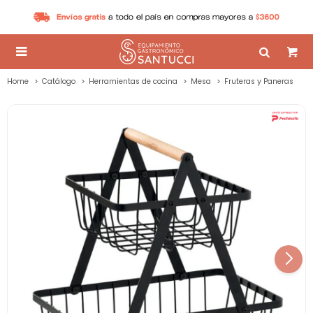

Home
Catálogo
Herramientas de cocina
Mesa
Fruteras y Paneras