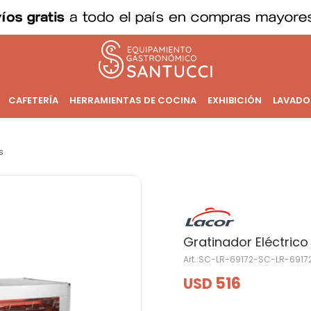
CAFETERÍA
HERRAMIENTAS DE COCINA
EXHIBICIÓN
LAVADO
s
Gratinador Eléctrico
SC-LR-69172-SC-LR-6917
516
USD