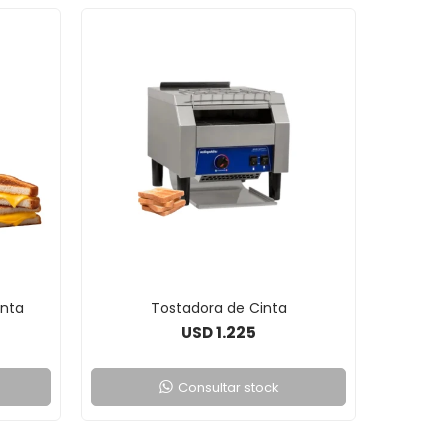
inta
Tostadora de Cinta
1.225
USD
Consultar stock