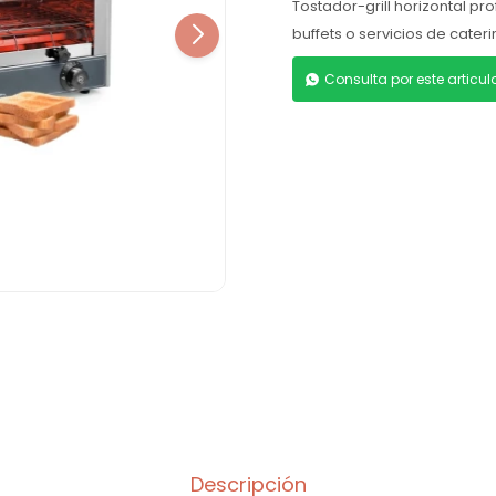
Tostador-grill horizontal pr
buffets o servicios de cateri
Consulta por este articu
Descripción