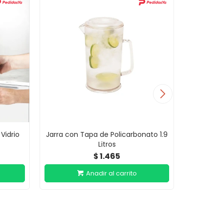
Vidrio
Jarra con Tapa de Policarbonato 1.9
Decant
Litros
1.465
$