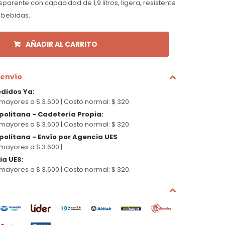
parente con capacidad de 1,9 litros, ligera, resistente
e bebidas.
AÑADIR AL CARRITO
 envío
edidos Ya
:
mayores a $ 3.600 |
Costo normal: $ 320.
politana - Cadetería Propia
:
mayores a $ 3.600 |
Costo normal: $ 320.
olitana - Envío por Agencia UES
mayores a $ 3.600 |
cia UES
:
mayores a $ 3.600 |
Costo normal: $ 320.