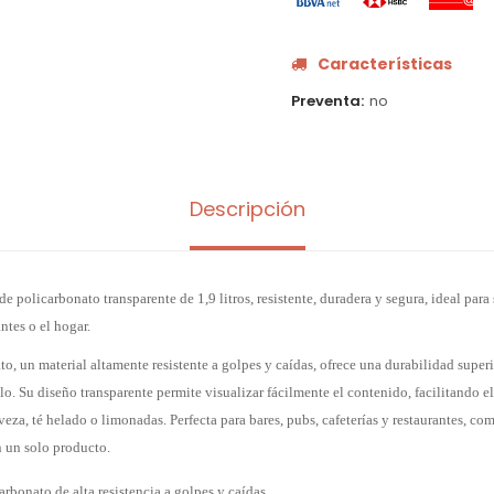
Características
Preventa
no
Descripción
de policarbonato transparente de 1,9 litros, resistente, duradera y segura, ideal para 
ntes o el hogar.
o, un material altamente resistente a golpes y caídas, ofrece una durabilidad superio
illo. Su diseño transparente permite visualizar fácilmente el contenido, facilitando e
veza, té helado o limonadas. Perfecta para bares, pubs, cafeterías y restaurantes, co
n un solo producto.
rbonato de alta resistencia a golpes y caídas.