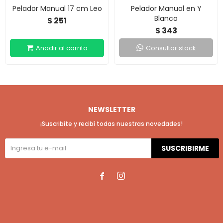
Pelador Manual 17 cm Leo
Pelador Manual en Y
Blanco
251
$
343
$
Consultar stock
NEWSLETTER
¡Suscribite y recibí todas nuestras novedades!
SUSCRIBIRME

