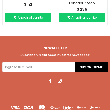
Fondant Ateco
121
$
236
$
NEWSLETTER
¡Suscribite y recibí todas nuestras novedades!
SUSCRIBIRME

