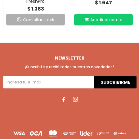
FreshPro
1.647
$
1.383
$
Consultar stock
NEWSLETTER
¡Suscribite y recibí todas nuestras novedades!
SUSCRIBIRME

