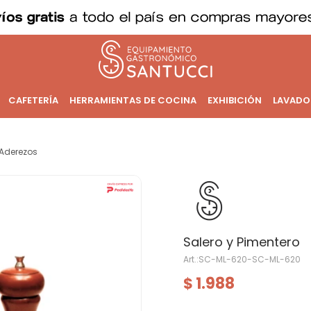
CAFETERÍA
HERRAMIENTAS DE COCINA
EXHIBICIÓN
LAVADO
Aderezos
Salero y Pimentero
SC-ML-620-SC-ML-620
1.988
$