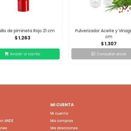
nillo de pimineta Rojo 21 cm
Pulverizador Aceite y Vinagr
cm
1.263
$
1.307
$
Consultar stock
MI CUENTA
Mi cuenta
con ANDE
Mis compras
ones
Mis direcciones