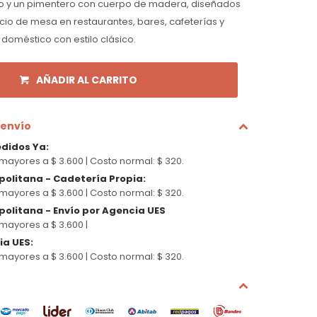
ro y un pimentero con cuerpo de madera, diseñados
io de mesa en restaurantes, bares, cafeterías y
doméstico con estilo clásico.
AÑADIR AL CARRITO
 envío
edidos Ya
:
mayores a $ 3.600 |
Costo normal: $ 320.
politana - Cadetería Propia
:
mayores a $ 3.600 |
Costo normal: $ 320.
olitana - Envío por Agencia UES
mayores a $ 3.600 |
cia UES
:
mayores a $ 3.600 |
Costo normal: $ 320.