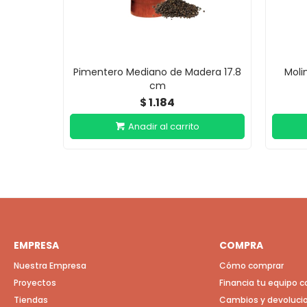
Pimentero Mediano de Madera 17.8
Moli
cm
1.184
$
EMPRESA
COMPRA
Nuestra Empresa
Cómo comprar
Proyectos
Financia tu equipo 
Tiendas
Cambios y devoluci