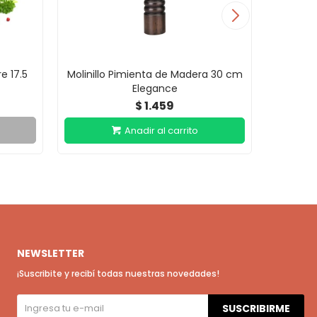
e 17.5
Molinillo Pimienta de Madera 30 cm
Molin
Elegance
1.459
$
NEWSLETTER
¡Suscribite y recibí todas nuestras novedades!
SUSCRIBIRME