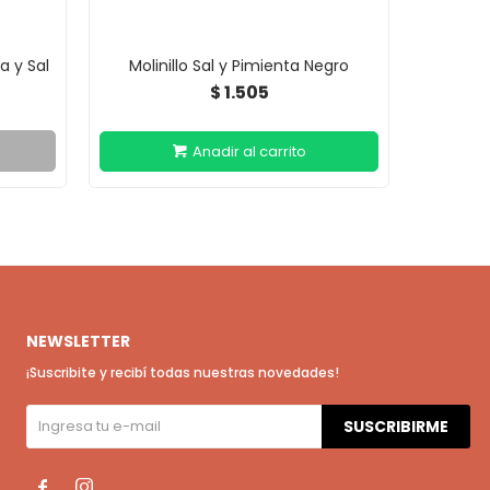
a y Sal
Molinillo Sal y Pimienta Negro
Molin
1.505
$
NEWSLETTER
¡Suscribite y recibí todas nuestras novedades!
SUSCRIBIRME

