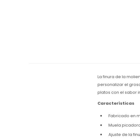
La finura de la moli
personalizar el gros
platos con el sabor 
Características
Fabricado en m
Muela picadora
Ajuste de la fi