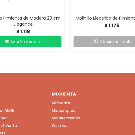
llo Pimienta de Madera 20 cm
Molinillo Electrico de Pimient
Elegance
1.176
$
1.118
$
Consultar stock
MI CUENTA
Mi cuenta
con ANDE
Mis compras
ones
Mis direcciones
Post Venta
Wish List
nes