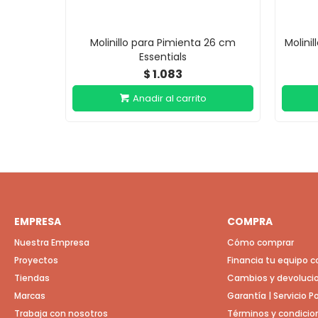
Molinillo para Pimienta 26 cm
Molini
Essentials
1.083
$
EMPRESA
COMPRA
Nuestra Empresa
Cómo comprar
Proyectos
Financia tu equipo 
Tiendas
Cambios y devoluci
Marcas
Garantía | Servicio 
Trabaja con nosotros
Términos y condicio