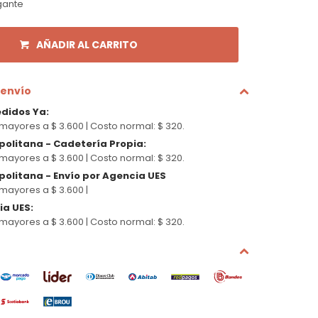
gante
AÑADIR AL CARRITO
 envío
edidos Ya
:
mayores a $ 3.600 |
Costo normal: $ 320.
politana - Cadetería Propia
:
mayores a $ 3.600 |
Costo normal: $ 320.
olitana - Envío por Agencia UES
mayores a $ 3.600 |
cia UES
:
mayores a $ 3.600 |
Costo normal: $ 320.