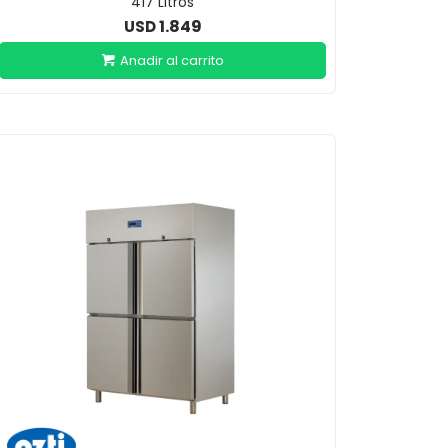
417 Litros
1.849
USD