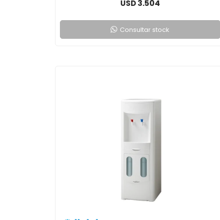
3.504
USD
Consultar stock