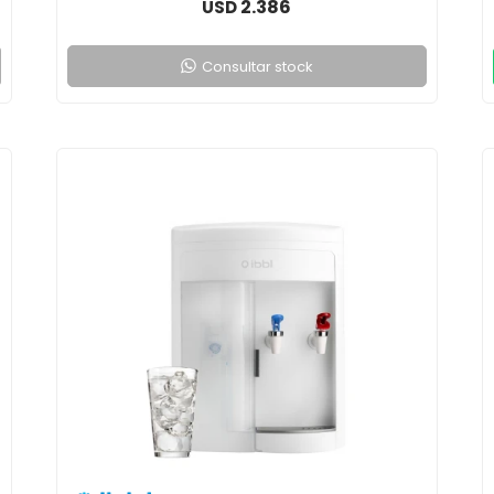
2.386
USD
Consultar stock