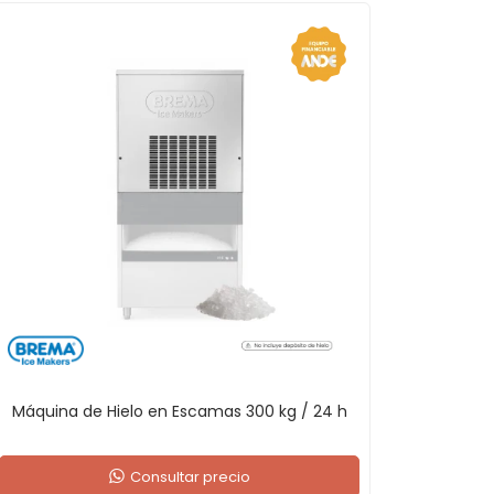
Máquina de Hielo en Escamas 300 kg / 24 h
Consultar precio