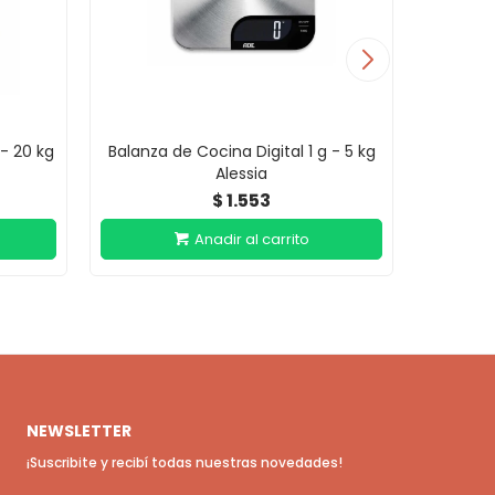
 - 20 kg
Balanza de Cocina Digital 1 g - 5 kg
Balanz
Alessia
1.553
$
NEWSLETTER
¡Suscribite y recibí todas nuestras novedades!