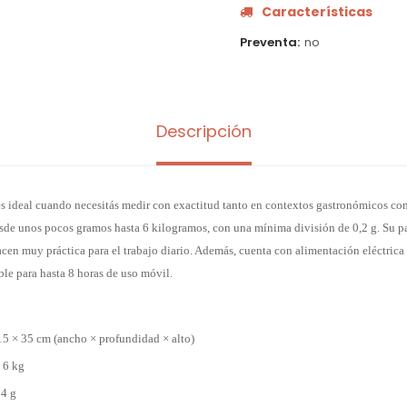
Características
Preventa
no
Descripción
es ideal cuando necesitás medir con exactitud tanto en contextos gastronómicos co
sde unos pocos gramos hasta 6 kilogramos, con una mínima división de 0,2 g. Su p
cen muy práctica para el trabajo diario. Además, cuenta con alimentación eléctrica
ble para hasta 8 horas de uso móvil.
5 × 35 cm (ancho × profundidad × alto)
 6 kg
4 g