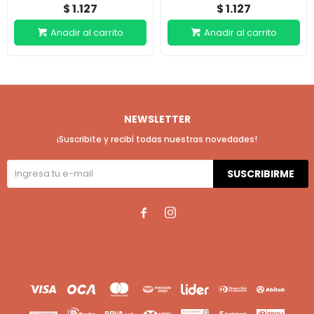
1.127
1.127
$
$
NEWSLETTER
¡Suscribite y recibí todas nuestras novedades!
SUSCRIBIRME

