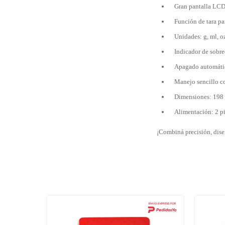
Gran pantalla LCD
Función de tara pa
Unidades: g, ml, oz
Indicador de sobre
Apagado automátic
Manejo sencillo co
Dimensiones: 198
Alimentación: 2 pi
¡Combiná precisión, dise