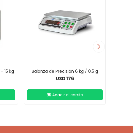
- 15 kg
Balanza de Precisión 6 kg / 0.5 g
Balanz
176
USD