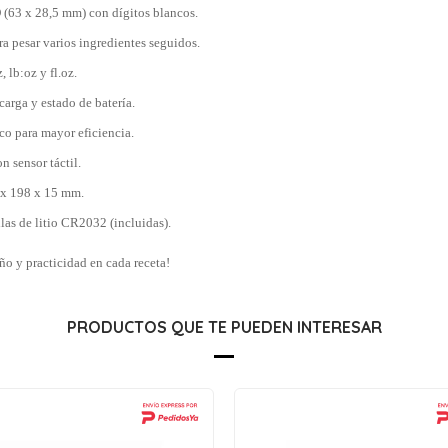
 (63 x 28,5 mm) con dígitos blancos.
ra pesar varios ingredientes seguidos.
, lb:oz y fl.oz.
carga y estado de batería.
o para mayor eficiencia.
n sensor táctil.
 x 198 x 15 mm.
las de litio CR2032 (incluidas).
ño y practicidad en cada receta!
PRODUCTOS QUE TE PUEDEN INTERESAR