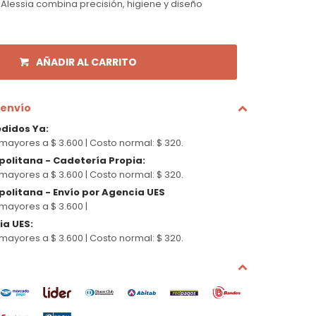
 Alessia combina precisión, higiene y diseño
AÑADIR AL CARRITO
 envío
edidos Ya
:
mayores a $ 3.600 |
Costo normal: $ 320.
politana - Cadetería Propia
:
mayores a $ 3.600 |
Costo normal: $ 320.
olitana - Envío por Agencia UES
mayores a $ 3.600 |
cia UES
:
mayores a $ 3.600 |
Costo normal: $ 320.