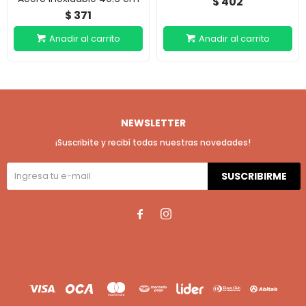
402
$
371
$
NEWSLETTER
¡Suscribite y recibí todas nuestras novedades!
SUSCRIBIRME

