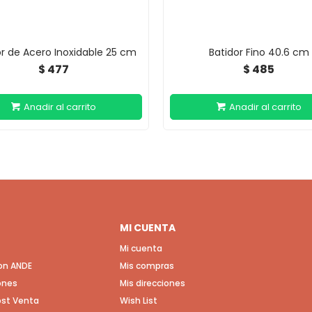
or de Acero Inoxidable 25 cm
Batidor Fino 40.6 cm
477
485
$
$
MI CUENTA
Mi cuenta
con ANDE
Mis compras
ones
Mis direcciones
Post Venta
Wish List