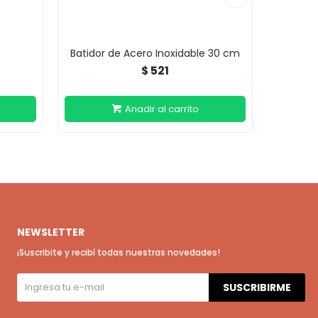
Batidor de Acero Inoxidable 30 cm
Bat
521
$
NEWSLETTER
¡Suscribite y recibí todas nuestras novedades!
SUSCRIBIRME