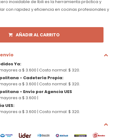
acero inoxidable de Ibili es la herramienta práctica y
lar con rapidez y eficiencia en cocinas profesionales y
AÑADIR AL CARRITO
 envío
edidos Ya
:
mayores a $ 3.600 |
Costo normal: $ 320.
politana - Cadetería Propia
:
mayores a $ 3.600 |
Costo normal: $ 320.
olitana - Envío por Agencia UES
mayores a $ 3.600 |
cia UES
:
mayores a $ 3.600 |
Costo normal: $ 320.