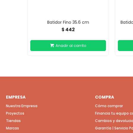
Batidor Fino 35.6 cm
Batid
442
$
EMPRESA
COMPRA
Nuestra Empresa
Cómo comprar
Proyectos
Financia tu equipo 
Tiendas
Cambios y devoluci
Marcas
Garantía | Servicio 