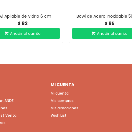
wl Apliable de Vidrio 6 cm
Bowl de Acero Inoxidable 5
82
85
$
$
MI CUENTA
Mi cuenta
con ANDE
Mis compras
ones
Mis direcciones
Post Venta
Wish List
nes