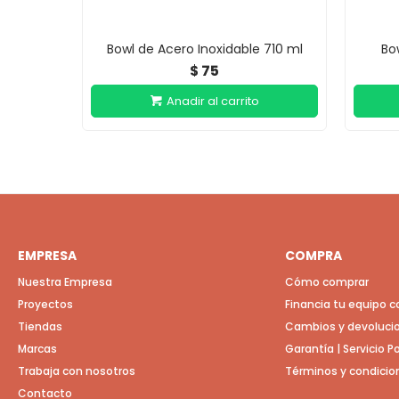
Bowl de Acero Inoxidable 710 ml
Bo
75
$
EMPRESA
COMPRA
Nuestra Empresa
Cómo comprar
Proyectos
Financia tu equipo 
Tiendas
Cambios y devoluci
Marcas
Garantía | Servicio 
Trabaja con nosotros
Términos y condicio
Contacto