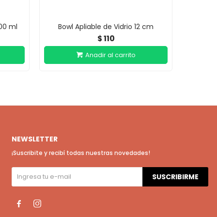
00 ml
Bowl Apliable de Vidrio 12 cm
Bowl de
110
$
NEWSLETTER
¡Suscribite y recibí todas nuestras novedades!
SUSCRIBIRME

