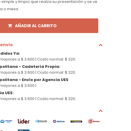
 simple y limpio que realza su presentación y se ve
na o mesa.
AÑADIR AL CARRITO
 envío
edidos Ya
:
mayores a $ 3.600 |
Costo normal: $ 320.
politana - Cadetería Propia
:
mayores a $ 3.600 |
Costo normal: $ 320.
olitana - Envío por Agencia UES
mayores a $ 3.600 |
cia UES
:
mayores a $ 3.600 |
Costo normal: $ 320.