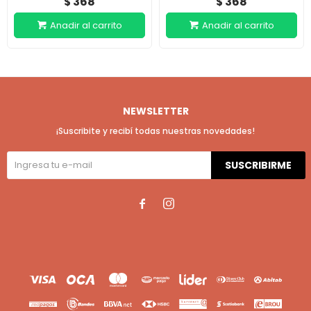
368
368
$
$
NEWSLETTER
¡Suscribite y recibí todas nuestras novedades!
SUSCRIBIRME

