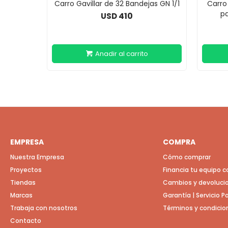
Carro Gavillar de 32 Bandejas GN 1/1
Carro
pa
410
USD
EMPRESA
COMPRA
Nuestra Empresa
Cómo comprar
Proyectos
Financia tu equipo 
Tiendas
Cambios y devoluci
Marcas
Garantía | Servicio 
Trabaja con nosotros
Términos y condicio
Contacto