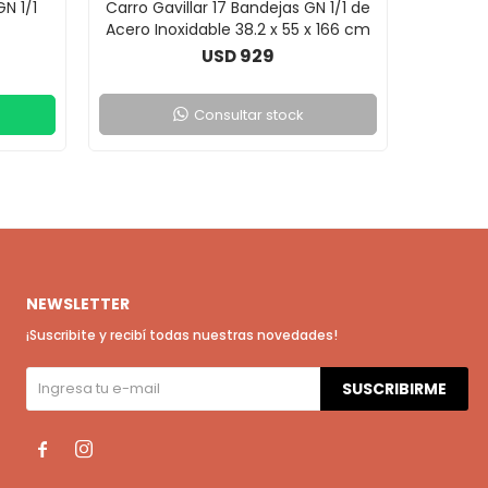
GN 1/1
Carro Gavillar 17 Bandejas GN 1/1 de
Carro 
Acero Inoxidable 38.2 x 55 x 166 cm
929
USD
Consultar stock
NEWSLETTER
¡Suscribite y recibí todas nuestras novedades!
SUSCRIBIRME

