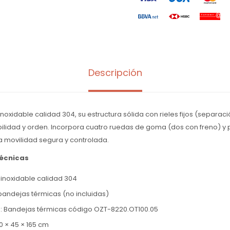
Descripción
noxidable calidad 304, su estructura sólida con rieles fijos (separac
abilidad y orden. Incorpora cuatro ruedas de goma (dos con freno) 
 movilidad segura y controlada.
técnicas
 inoxidable calidad 304
bandejas térmicas (no incluidas)
: Bandejas térmicas código OZT-8220.OT100.05
0 × 45 × 165 cm