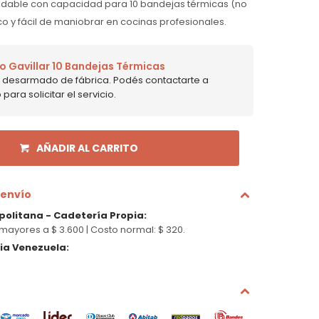
xidable con capacidad para 10 bandejas térmicas (no
tico y fácil de maniobrar en cocinas profesionales.
 Gavillar 10 Bandejas Térmicas
ne desarmado de fábrica. Podés contactarte a
ara solicitar el servicio.
AÑADIR AL CARRITO
 envío
politana - Cadetería Propia
:
mayores a $ 3.600 |
Costo normal: $ 320.
cia Venezuela
: