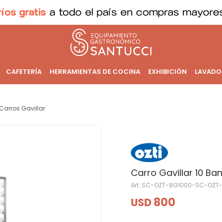
CAFETERÍA
HERRAMIENTAS DE COCINA
EXHIBICIÓN
LAVADO
Carros Gavillar
Carro Gavillar 10 B
SC-OZT-8G1000-SC-OZT
800
USD