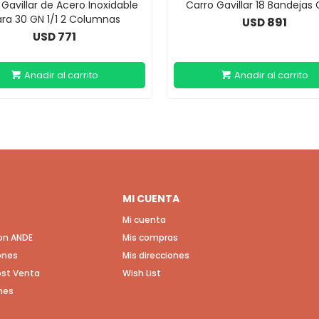
 Gavillar de Acero Inoxidable
Carro Gavillar 18 Bandejas 
ra 30 GN 1/1 2 Columnas
891
USD
771
USD
MI CUENTA
Mi cuenta
con ANDE
Mis compras
ones
Mis direcciones
Post Venta
Wish List
nes