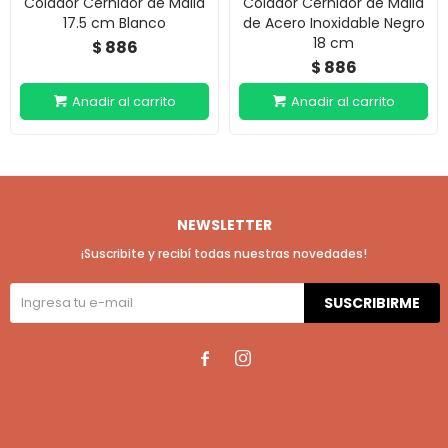
Colador Cernidor de Malla
Colador Cernidor de Malla
17.5 cm Blanco
de Acero Inoxidable Negro
18 cm
886
$
886
$
NEWSLETTER
¡Suscribite y recibí todas nuestras novedades!
SUSCRIBIRME

