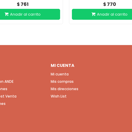
761
770
$
$
MI CUENTA
Mi cuenta
con ANDE
Mis compras
ones
Mis direcciones
Post Venta
Wish List
nes