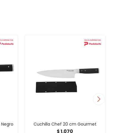
e Negro
Cuchilla Chef 20 cm Gourmet
Cuchill
Ino
1.070
$