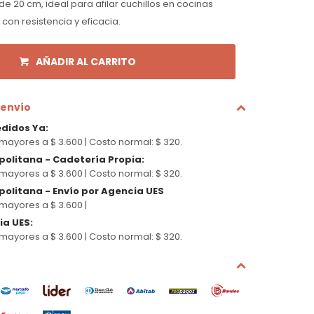
e 20 cm, ideal para afilar cuchillos en cocinas
con resistencia y eficacia.
AÑADIR AL CARRITO
 envío
edidos Ya
:
mayores a $ 3.600 |
Costo normal: $ 320.
politana - Cadetería Propia
:
mayores a $ 3.600 |
Costo normal: $ 320.
olitana - Envío por Agencia UES
mayores a $ 3.600 |
cia UES
:
mayores a $ 3.600 |
Costo normal: $ 320.