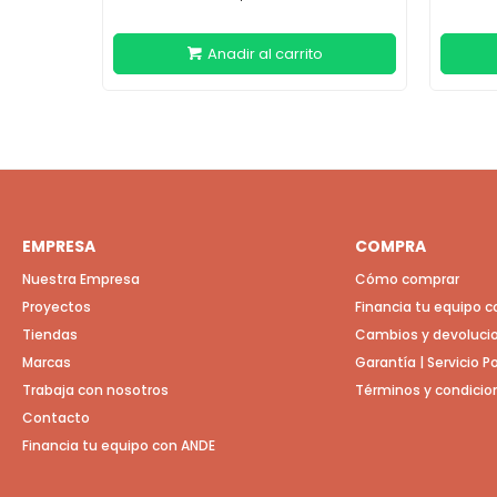
EMPRESA
COMPRA
Nuestra Empresa
Cómo comprar
Proyectos
Financia tu equipo 
Tiendas
Cambios y devoluci
Marcas
Garantía | Servicio 
Trabaja con nosotros
Términos y condicio
Contacto
Financia tu equipo con ANDE