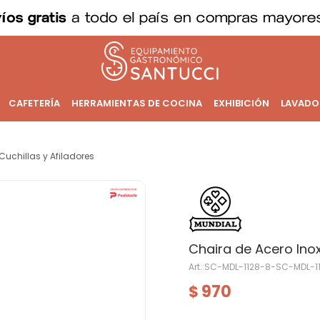
CAFETERÍA
HERRAMIENTAS DE COCINA
EXHIBICIÓN
LAVADO
Cuchillas y Afiladores
Chaira de Acero Ino
SC-MDL-1128-8-SC-MDL-1
970
$