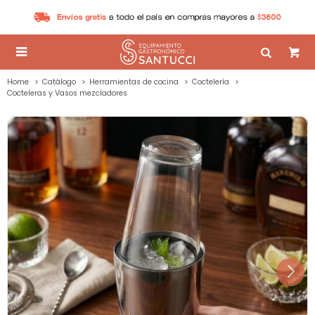

Home
Catálogo
Herramientas de cocina
Coctelería
Cocteleras y Vasos mezcladores