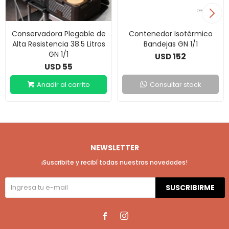
Conservadora Plegable de
Contenedor Isotérmico
Alta Resistencia 38.5 Litros
Bandejas GN 1/1
GN 1/1
152
USD
55
USD
Consultar stock
NEWSLETTER
¡Suscribite y recibí todas nuestras novedades!
SUSCRIBIRME

