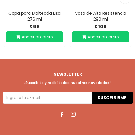
Copa para Malteada Lisa
Vaso de Alta Resistencia
276 ml
290 ml
96
109
$
$
NEWSLETTER
¡Suscribite y recibí todas nuestras novedades!
SUSCRIBIRME

