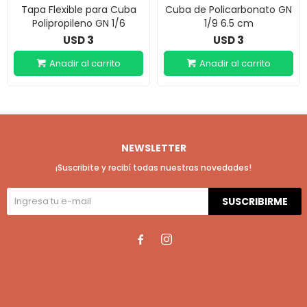
Tapa Flexible para Cuba
Cuba de Policarbonato GN
Polipropileno GN 1/6
1/9 6.5 cm
3
3
USD
USD
NEWSLETTER
¡Suscribite y recibí todas nuestras novedades!
SUSCRIBIRME

