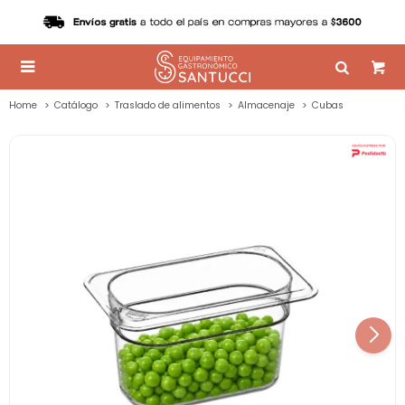

Home
Catálogo
Traslado de alimentos
Almacenaje
Cubas