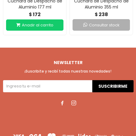
Cuchara de Despacho de
Cuchara de Despacho de
Aluminio 177 ml
Aluminio 355 ml
172
238
$
$
Consultar stock
NEWSLETTER
¡Suscribite y recibí todas nuestras novedades!
SUSCRIBIRME

