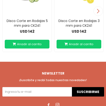
Disco Corte en Rodajas 5
Disco Corte en Rodajas 3
mm para CK241
mm para CK241
142
142
USD
USD
NEWSLETTER
¡Suscribite y recibí todas nuestras novedades!
SUSCRIBIRME

