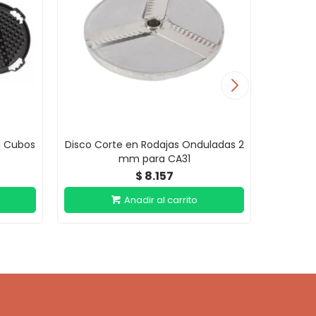
n Cubos
Disco Corte en Rodajas Onduladas 2
Disco C
mm para CA31
8.157
$