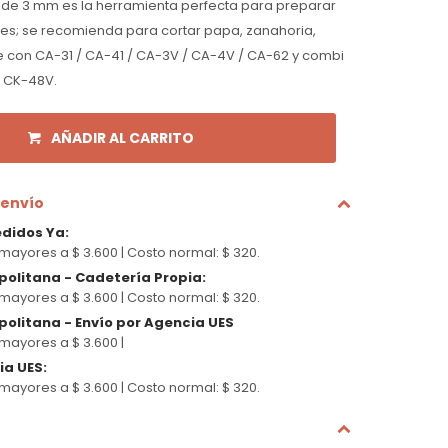
s de 3 mm es la herramienta perfecta para preparar
mes; se recomienda para cortar papa, zanahoria,
e con CA-31 / CA-41 / CA-3V / CA-4V / CA-62 y combi
/ CK-48V.
AÑADIR AL CARRITO
 envío
edidos Ya
:
mayores a $ 3.600 |
Costo normal: $ 320.
politana - Cadetería Propia
:
mayores a $ 3.600 |
Costo normal: $ 320.
olitana - Envío por Agencia UES
mayores a $ 3.600 |
cia UES
:
mayores a $ 3.600 |
Costo normal: $ 320.