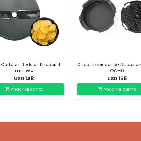
 Corte en Rodajas Rizadas 4
Disco Limpiador de Discos e
mm W4
QC-10
148
156
USD
USD