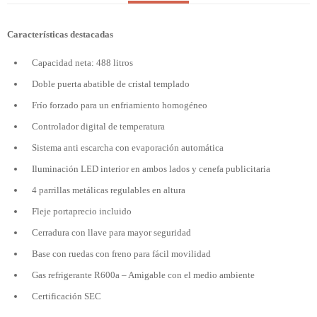
Características destacadas
Capacidad neta: 488 litros
Doble puerta abatible de cristal templado
Frío forzado para un enfriamiento homogéneo
Controlador digital de temperatura
Sistema anti escarcha con evaporación automática
Iluminación LED interior en ambos lados y cenefa publicitaria
4 parrillas metálicas regulables en altura
Fleje portaprecio incluido
Cerradura con llave para mayor seguridad
Base con ruedas con freno para fácil movilidad
Gas refrigerante R600a – Amigable con el medio ambiente
Certificación SEC