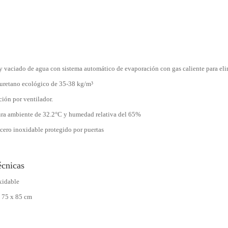
y vaciado de agua con sistema automático de evaporación con gas caliente para el
iuretano ecológico de 35-38 kg/m³
ción por ventilador.
ura ambiente de 32.2°C y humedad relativa del 65%
acero inoxidable protegido por puertas
écnicas
xidable
 75 x 85 cm