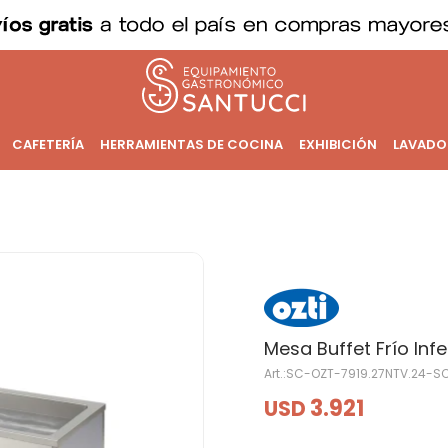
CAFETERÍA
HERRAMIENTAS DE COCINA
EXHIBICIÓN
LAVADO
Mesa Buffet Frío Infe
SC-OZT-7919.27NTV.24-S
3.921
USD