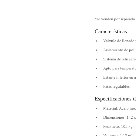
*se venden por separado
Características
Válvula de llenado 
Aislamiento de pol
Sistema de refrigera
Apto para temperat
Estante inferior en 
Patas regulables
Especificaciones t
Material: Acero ino
Dimensiones: 142 x
Peso neto: 105 kg.
Volumen: 1.17 m³.