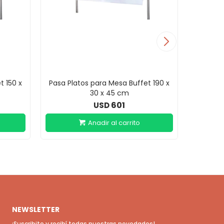
t 150 x
Pasa Platos para Mesa Buffet 190 x
Mesa 
30 x 45 cm
Ca
601
USD
NEWSLETTER
¡Suscribite y recibí todas nuestras novedades!