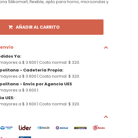
na Silikomart, flexible, apto para horno, microondas y
AÑADIR AL CARRITO
 envío
edidos Ya
:
mayores a $ 3.600 |
Costo normal: $ 320.
politana - Cadetería Propia
:
mayores a $ 3.600 |
Costo normal: $ 320.
olitana - Envío por Agencia UES
mayores a $ 3.600 |
cia UES
:
mayores a $ 3.600 |
Costo normal: $ 320.