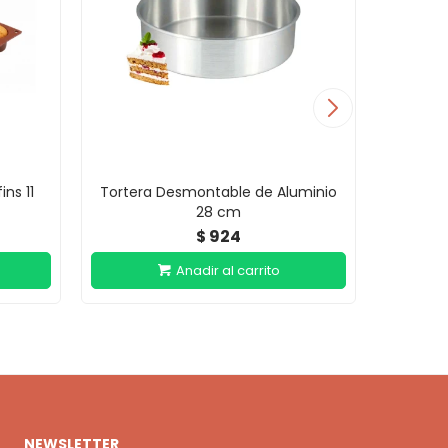
ins 11
Tortera Desmontable de Aluminio
Molde Is
28 cm
924
$
NEWSLETTER