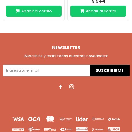
944
$
NEWSLETTER
¡Suscribite y recibí todas nuestras novedades!
SUSCRIBIRME

