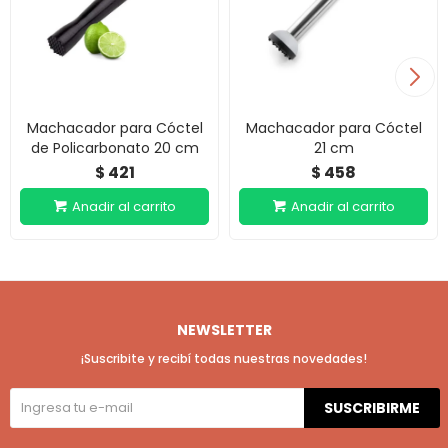
Machacador para Cóctel
Machacador para Cóctel
de Policarbonato 20 cm
21 cm
421
458
$
$
NEWSLETTER
¡Suscribite y recibí todas nuestras novedades!
SUSCRIBIRME