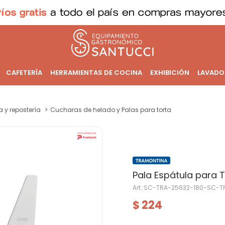
CAFETERÍA
HERRAMIENTAS DE COCINA
EXHIBICIÓN
LAVADO
a y repostería
Cucharas de helado y Palas para torta
Pala Espátula para To
SC-TRA-25632-180-SC-T
224
$