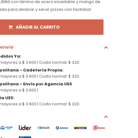
Utilità con lámina de acero inoxidable y mango de
da para deslizar y servir pizzas con facilidad.
AÑADIR AL CARRITO
 envío
edidos Ya
:
mayores a $ 3.600 |
Costo normal: $ 320.
politana - Cadetería Propia
:
mayores a $ 3.600 |
Costo normal: $ 320.
olitana - Envío por Agencia UES
mayores a $ 3.600 |
cia UES
:
mayores a $ 3.600 |
Costo normal: $ 320.