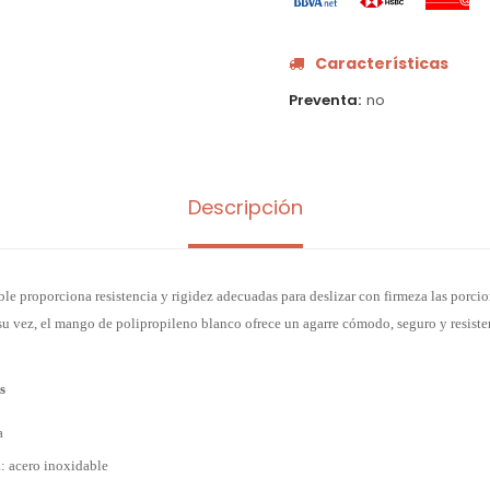
Características
Preventa
no
Descripción
le proporciona resistencia y rigidez adecuadas para deslizar con firmeza las porci
su vez, el mango de polipropileno blanco ofrece un agarre cómodo, seguro y resisten
s
a
a: acero inoxidable