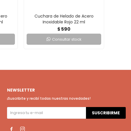
cero
Cuchara de Helado de Acero
Cu
ml
Inoxidable Rojo 22 ml
590
$
Consultar stock
NEWSLETTER
¡Suscribite y recibí todas nuestras novedades!
SUSCRIBIRME

