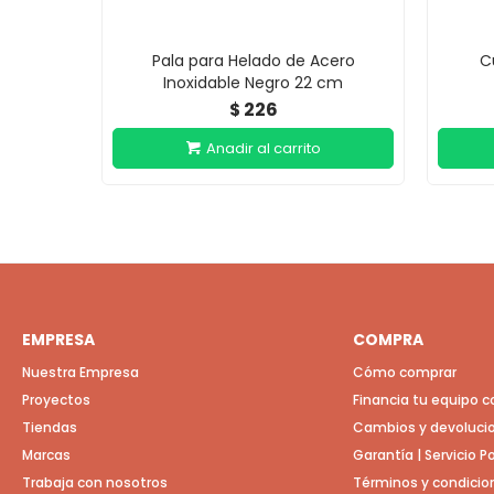
Pala para Helado de Acero
C
Inoxidable Negro 22 cm
226
$
EMPRESA
COMPRA
Nuestra Empresa
Cómo comprar
Proyectos
Financia tu equipo 
Tiendas
Cambios y devoluci
Marcas
Garantía | Servicio 
Trabaja con nosotros
Términos y condicio