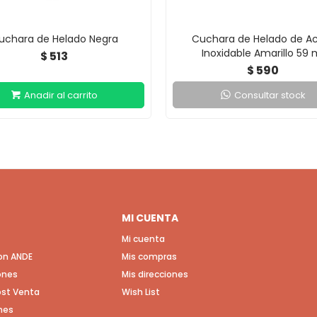
uchara de Helado Negra
Cuchara de Helado de A
Inoxidable Amarillo 59 
513
$
590
$
Consultar stock
MI CUENTA
Mi cuenta
con ANDE
Mis compras
ones
Mis direcciones
Post Venta
Wish List
nes