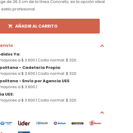
ge de 26.2 cm de la línea Concreto, es la opción ideal
estilo profesional.
AÑADIR AL CARRITO
 envío
edidos Ya
:
mayores a $ 3.600 |
Costo normal: $ 320.
politana - Cadetería Propia
:
mayores a $ 3.600 |
Costo normal: $ 320.
olitana - Envío por Agencia UES
mayores a $ 3.600 |
cia UES
:
mayores a $ 3.600 |
Costo normal: $ 320.