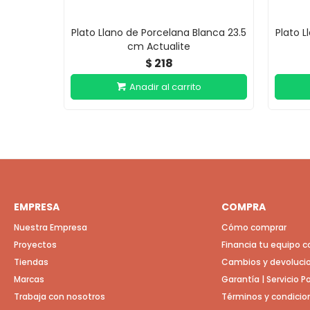
Plato Llano de Porcelana Blanca 23.5
Plato L
cm Actualite
218
$
EMPRESA
COMPRA
Nuestra Empresa
Cómo comprar
Proyectos
Financia tu equipo 
Tiendas
Cambios y devoluci
Marcas
Garantía | Servicio 
Trabaja con nosotros
Términos y condicio