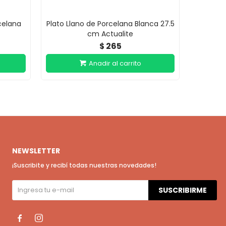
celana
Plato Llano de Porcelana Blanca 27.5
Plato Ll
cm Actualite
265
$
NEWSLETTER
¡Suscribite y recibí todas nuestras novedades!
SUSCRIBIRME

