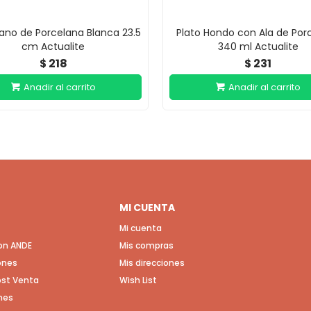
lano de Porcelana Blanca 23.5
Plato Hondo con Ala de Por
cm Actualite
340 ml Actualite
218
231
$
$
MI CUENTA
Mi cuenta
con ANDE
Mis compras
ones
Mis direcciones
Post Venta
Wish List
nes