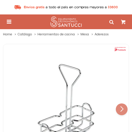

Home
Catálogo
Herramientas de cocina
Mesa
Aderezos