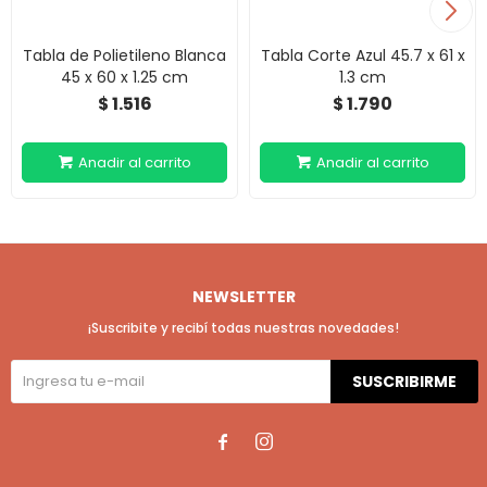
Tabla de Polietileno Blanca
Tabla Corte Azul 45.7 x 61 x
45 x 60 x 1.25 cm
1.3 cm
1.516
1.790
$
$
NEWSLETTER
¡Suscribite y recibí todas nuestras novedades!
SUSCRIBIRME

