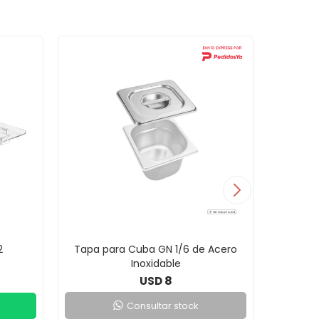
2
Tapa para Cuba GN 1/6 de Acero
Cuba d
Inoxidable
8
USD
Consultar stock