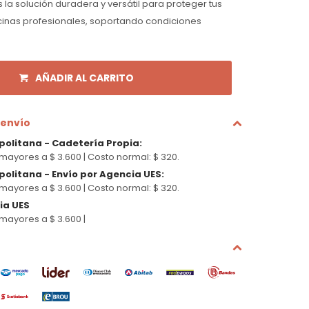
la solución duradera y versátil para proteger tus
inas profesionales, soportando condiciones
AÑADIR AL CARRITO
 envío
politana - Cadetería Propia
:
mayores a $ 3.600 |
Costo normal: $ 320.
olitana - Envío por Agencia UES
:
mayores a $ 3.600 |
Costo normal: $ 320.
cia UES
mayores a $ 3.600 |